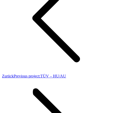
Zurück
Previous project:
TÜV – HU/AU